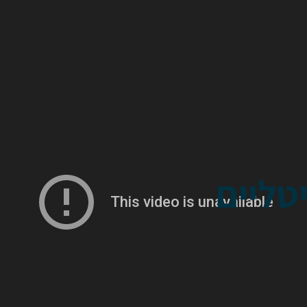
טליים